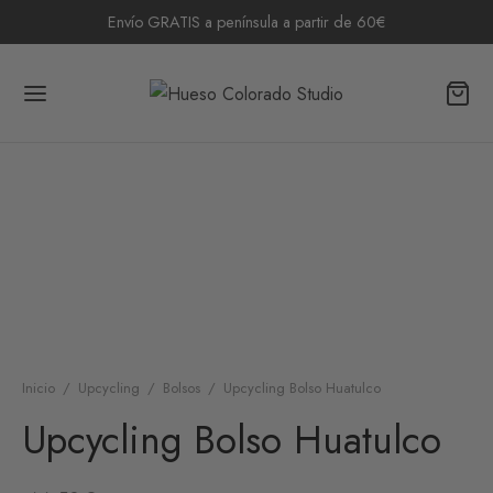
Envío GRATIS a península a partir de 60€
Inicio
/
Upcycling
/
Bolsos
/
Upcycling Bolso Huatulco
Upcycling Bolso Huatulco