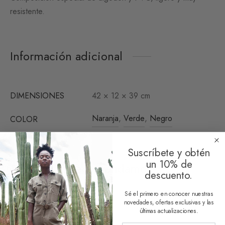
resistente.
Información adicional
DIMENSIONES
42 × 12 × 39 cm
Naranja
,
Verde
,
Negro
COLOR
Suscríbete y obtén
un 10% de
También te recomendamos…
descuento.
Sé el primero en conocer nuestras
novedades, ofertas exclusivas y las
últimas actualizaciones.