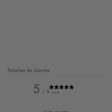
Limpiar
Limpiar
Upcycling Bolso Akumal
Upcycling Bolso Mazunte
44,50
€
44,50
€
Limpiar
Reseñas de clientes
5
/ 5
1 reseña
Escribir una reseña