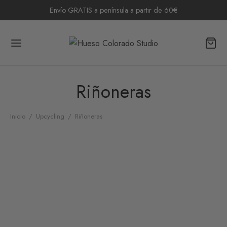
Envío GRATIS a península a partir de 60€
Riñoneras
Inicio
/
Upcycling
/
Riñoneras
Riñonera Tulum
Riñonera Zicatela
39,90
€
39,90
€