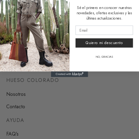
Sé el primero en conocer nuestras
novedades, ofertas exclusivas y las
últimas actualizaciones.
Riñonera Mazunte
Riñonera Huatulco
Quiero mi descuento
39,90
€
39,90
€
NO, GRACIAS
HUESO COLORADO
Nosotros
Contacto
AYUDA
FAQ’s