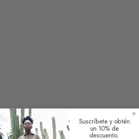
Riñonera Akumal
Riñonera Acapulco
39,90
€
39,90
€
2 reseñas
Limpiar
Riñonera Vallarta S
Riñonera Huatulco S
39,90
€
39,90
€
Suscríbete y obtén
un 10% de
descuento.