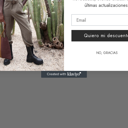
últimas actualizaciones
Azul
,
Rojo
Quiero mi descuent
NO, GRACIAS
ero Upcycling Tulum
Monedero Upcycling Tulum
0
€
9,00
€
1 reseñ
al carrito
Añadir al carrito