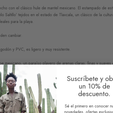
echo con el clásico hule de mantel mexicano. El estampado de es
ilo Saltillo’ tejidos en el estado de Tlaxcala, un clásico de la cult
eales para la playa.
eden cambiar.
godón y PVC, es ligero y muy resistente.
be mexicano, un paraíso playero de arenas claras, finas y suaves 
conocerla?
Suscríbete y ob
un 10% de
descuento.
Sé el primero en conocer n
novedades, ofertas exclusiva
49 × 12 × 35 cm