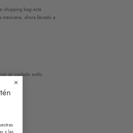
te shopping bag está
ura mexicana, ahora llevado a
con un cuidado estilo
tén
uestras
s y las