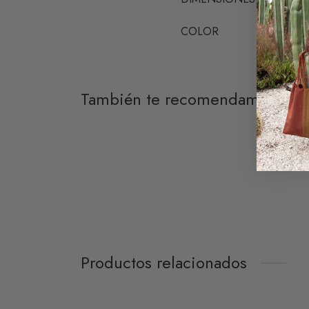
COLOR
También te recomendamos…
Riñonera Tulum
Tarjet
39,90
€
16,0
Añadir al carrito
Añadir 
Productos relacionados