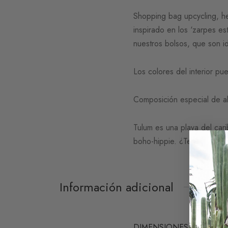
Shopping bag upcycling, h
inspirado en los ‘zarpes est
nuestros bolsos, que son id
Los colores del interior pu
Composición especial de al
Tulum es una playa del cari
boho-hippie. ¿Te gustaría 
Información adicional
DIMENSIONES