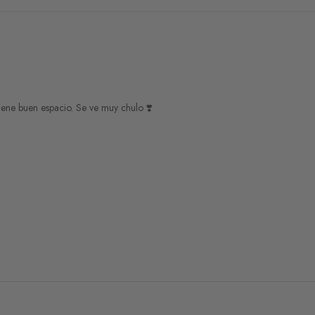
página
de
producto
iene buen espacio. Se ve muy chulo ❣️