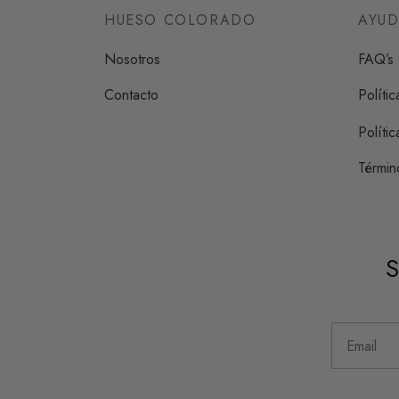
HUESO COLORADO
AYU
Nosotros
FAQ’s
Contacto
Políti
Políti
Términ
S