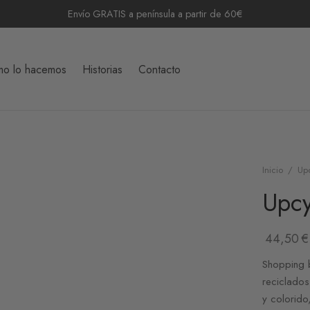
Envío GRATIS a península a partir de 60€
o lo hacemos
Historias
Contacto
Inicio
/
Up
Upcy
44,50
€
Shopping 
reciclados
y colorido