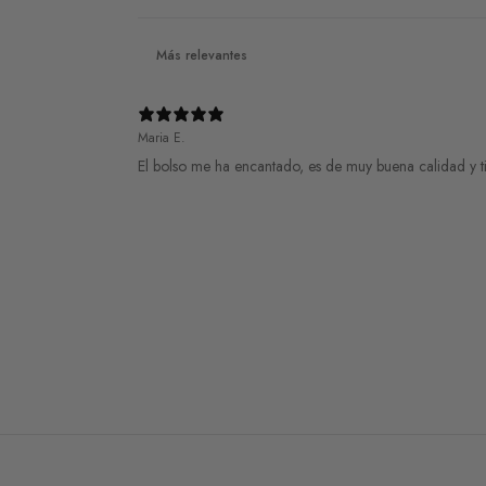
página
de
producto
Maria E.
El bolso me ha encantado, es de muy buena calidad y t