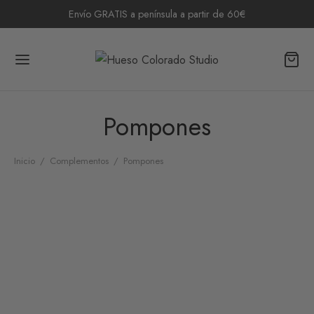
Envío GRATIS a península a partir de 60€
Pompones
Inicio
/
Complementos
/
Pompones
Pompón Crudo
Pompón Verde
10,00
€
10,00
€