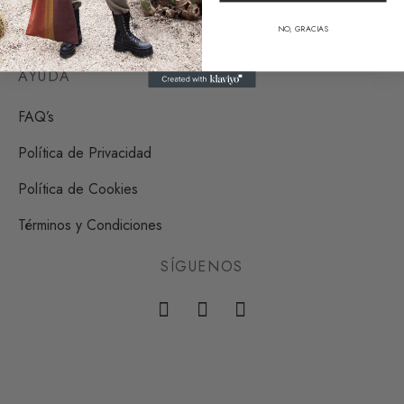
NO, GRACIAS
Contacto
AYUDA
FAQ’s
Política de Privacidad
Política de Cookies
Términos y Condiciones
SÍGUENOS