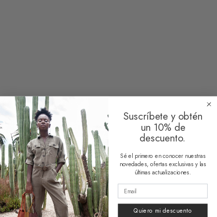
Pompón Gris
Pompón Negro
10,00
€
10,00
€
1 reseña
Corazón bordado
9,50
€
Suscríbete y obtén
un 10% de
descuento.
Limpiar
Sé el primero en conocer nuestras
novedades, ofertas exclusivas y las
últimas actualizaciones.
HUESO COLORADO
Quiero mi descuento
Nosotros