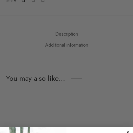
Description
Additional information
You may also like…
Funny Bag Huatulco
Upcycling Wallet Huatulco