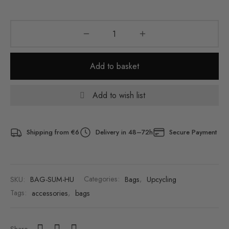
Add to basket
Add to wish list
Shipping from €6
Delivery in 48–72h
Secure Payment
SKU:
BAG-SUM-HU
Categories:
Bags
,
Upcycling
Tags:
accessories
,
bags
Share