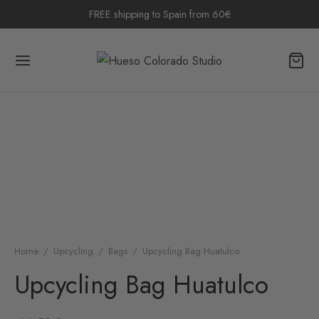
FREE shipping to Spain from 60€
Home
/
Upcycling
/
Bags
/
Upcycling Bag Huatulco
Upcycling Bag Huatulco