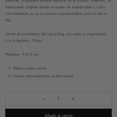
esencial, ocupando mínimo espacio en tu bolsillo. Además, su
estampado original añade un toque de autenticidad y color,
convirtiéndolo en un accesorio imprescindible para el día a
día.
¡Únete al movimiento del Upcycling con estilo y originalidad
con tu tarjetero Tulum!
Medidas: 9×7,5 cm.
Elástico para cerrar.
Hecho artesanalmente en Barcelona.
Añadir al carrito