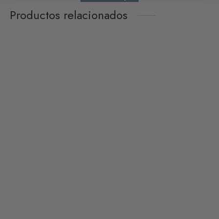
Productos relacionados
Upcycling Bolso Acapulco
Upcycling Bolso Akumal
44,50
€
44,50
€
1 reseña
Limpiar
Limpiar
Upcycling Bolso Mazunte
Upcycling Bolso Zipolite
44,50
€
44,50
€