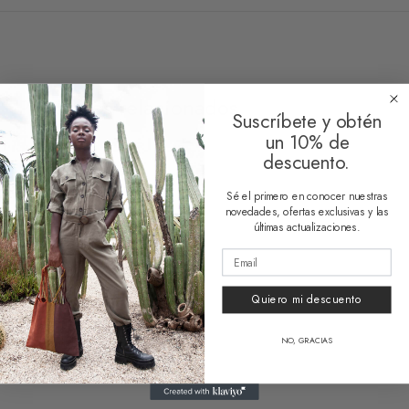
Productos relacionados
Suscríbete y obtén
un 10% de
descuento.
Sé el primero en conocer nuestras
novedades, ofertas exclusivas y las
últimas actualizaciones.
Bolso Sostenible Malena
Bolso Sostenible Lupe
Desde
64,00
€
Desde
64,00
€
Quiero mi descuento
NO, GRACIAS
Bolso Sostenible Regina
Bolso Sostenible
Maximina
Desde
64,00
€