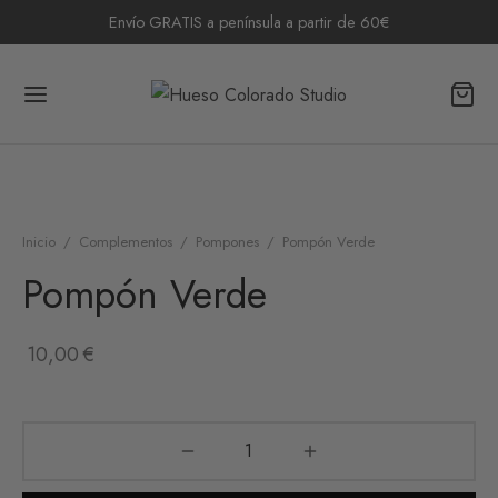
Envío GRATIS a península a partir de 60€
Inicio
/
Complementos
/
Pompones
/
Pompón Verde
Pompón Verde
10,00
€