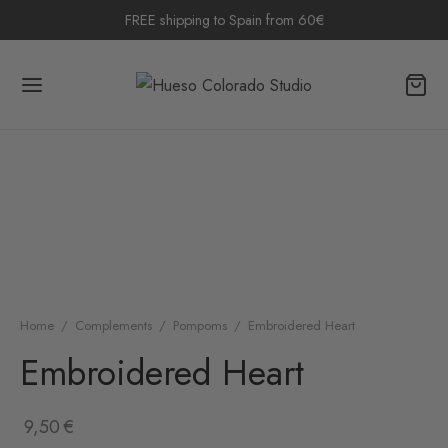
FREE shipping to Spain from 60€
Home
/
Complements
/
Pompoms
/
Embroidered Heart
Embroidered Heart
9,50
€