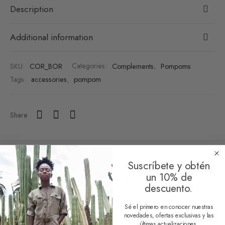
Description
Additional information
SKU:
COR_BOR
Categories:
Complements
,
Pompoms
Tags:
accessories
,
pompom
Share
Suscríbete y obtén
un 10% de
descuento.
Related products
Sé el primero en conocer nuestras
novedades, ofertas exclusivas y las
últimas actualizaciones.