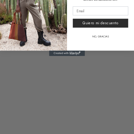
Quiero mi descuento
Bag Valentina Vichy
Bag Valentina Black
NO, GRACIAS
49,50
€
49,50
€
1 reseña
Clear
Bag Valentina Tricolor
Bag Valentina Black Folk
49,50
€
49,50
€
Clear