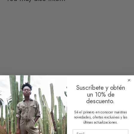
Bag Valentina Black Pink
Embroidered Heart
49,50
€
9,50
€
Clear
Suscríbete y obtén
Related products
un 10% de
descuento.
Sé el primero en conocer nuestras
novedades, ofertas exclusivas y las
últimas actualizaciones.