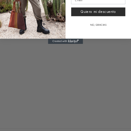
Vanity Bag Acapulco
Funny Bag Huatulco
Quiero mi descuento
18,50
€
39,90
€
1 reseña
NO, GRACIAS
Clear
Funny Bag Acapulco
Bag Valentina Tricolor
39,90
€
49,50
€
2 reseñas
Clear
Clear