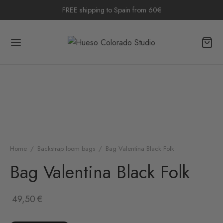
FREE shipping to Spain from 60€
Home
/
Backstrap loom bags
/
Bag Valentina Black Folk
Bag Valentina Black Folk
49,50
€