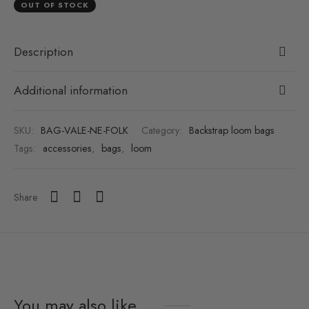
OUT OF STOCK
Description
Additional information
SKU:
BAG-VALE-NE-FOLK
Category:
Backstrap loom bags
Tags:
accessories
,
bags
,
loom
Share
You may also like…