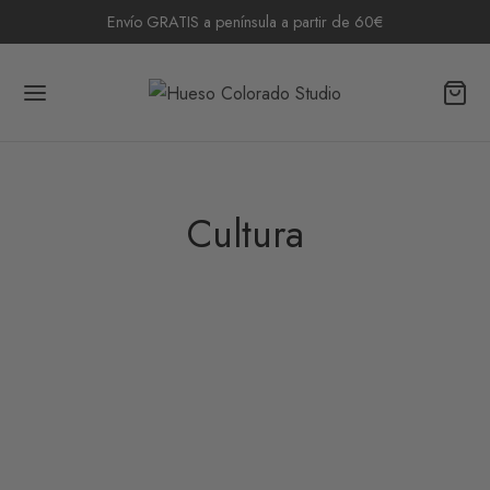
Envío GRATIS a península a partir de 60€
Cultura
1
CULTURA
VIAJES
Día de Muertos