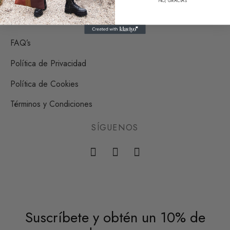
NO, GRACIAS
AYUDA
FAQ’s
Política de Privacidad
Política de Cookies
Términos y Condiciones
SÍGUENOS
Suscríbete y obtén un 10% de