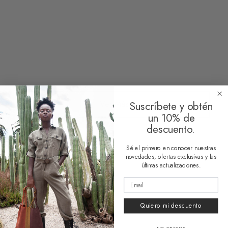
noviembre 2, 2023
Ver Más
Suscríbete y obtén
un 10% de
descuento.
Sé el primero en conocer nuestras
novedades, ofertas exclusivas y las
últimas actualizaciones.
HUESO COLORADO
Nosotros
Quiero mi descuento
Contacto