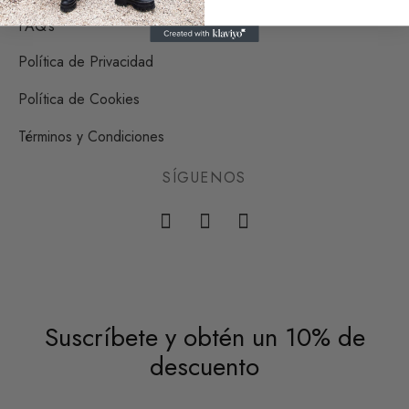
FAQ’s
Política de Privacidad
Política de Cookies
Términos y Condiciones
SÍGUENOS
Suscríbete y obtén un 10% de
descuento