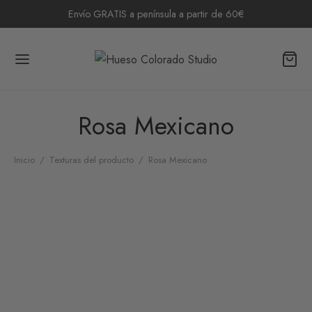
Envío GRATIS a península a partir de 60€
Rosa Mexicano
Inicio
/
Texturas del producto
/
Rosa Mexicano
Bolso Valentina Rosa
45,50
€