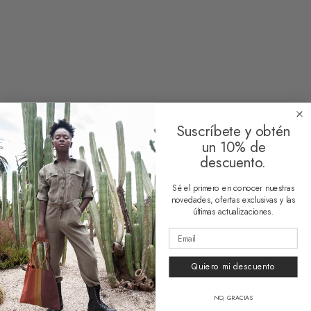
Suscríbete y obtén
un 10% de
descuento.
Sé el primero en conocer nuestras
novedades, ofertas exclusivas y las
HUESO COLORADO
últimas actualizaciones.
Nosotros
Quiero mi descuento
Contacto
AYUDA
NO, GRACIAS