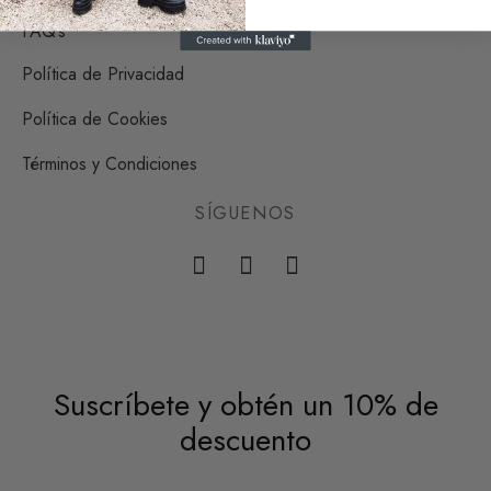
FAQ’s
Política de Privacidad
Política de Cookies
Términos y Condiciones
SÍGUENOS
Suscríbete y obtén un 10% de
descuento