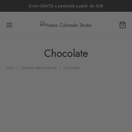
Envío GRATIS a península a partir de 60€
Chocolate
Inicio
/
Texturas del producto
/
Chocolate
Bolso Valentina Tricolor
49,50
€