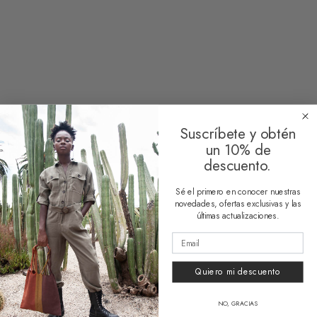
Limpiar
Suscríbete y obtén
un 10% de
descuento.
Sé el primero en conocer nuestras
novedades, ofertas exclusivas y las
HUESO COLORADO
últimas actualizaciones.
Nosotros
Quiero mi descuento
Contacto
AYUDA
NO, GRACIAS