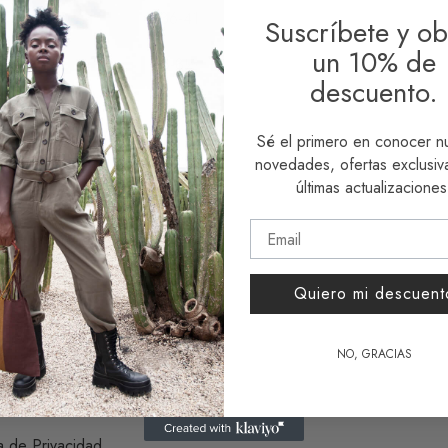
36-41
Suscríbete y ob
un 10% de
6-8½
descuento.
3-7
Sé el primero en conocer n
3-6
½
novedades, ofertas exclusiva
últimas actualizaciones
Quiero mi descuent
NO, GRACIAS
DA
ca de Privacidad