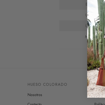
EU
US
UK
MX
HUESO COLORADO
AYU
Nosotros
FAQ’s
Contacto
Políti