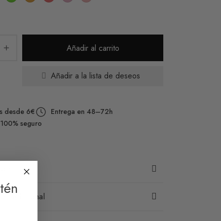
Añadir al carrito
Añadir a la lista de deseos
s desde 6€
Entrega en 48–72h
 100% seguro
ión
tén
ón adicional