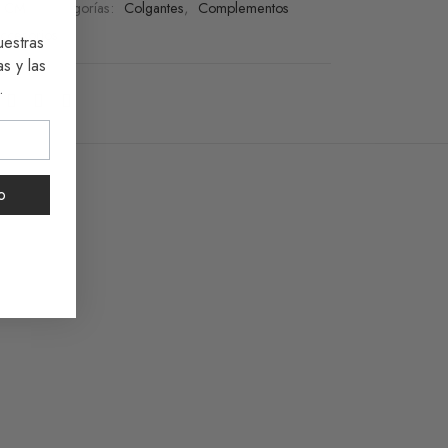
 CM
Categorías:
Colgantes
,
Complementos
ccesorios
uestras
s y las
.
o
Bolso Sostenible Maximina
Desde
64,00
€