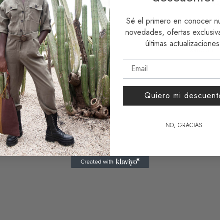
SKU:
CHA
Etiqueta:
a
Sé el primero en conocer n
novedades, ofertas exclusiva
últimas actualizaciones
Compartir
Quiero mi descuent
NO, GRACIAS
Sostenible Malena
Bolso Sostenible Martina
64,00
€
Desde
64,00
€