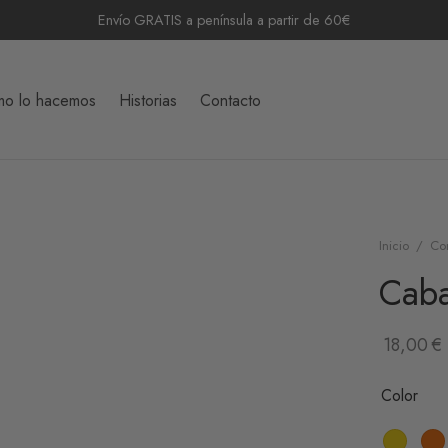
Envío GRATIS a península a partir de 60€
o lo hacemos
Historias
Contacto
Inicio
/
Co
Caba
18,00
€
Color