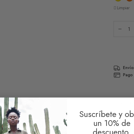
Limpiar
Envío
Pago
Descripc
Suscríbete y ob
Informaci
un 10% de
descuento.