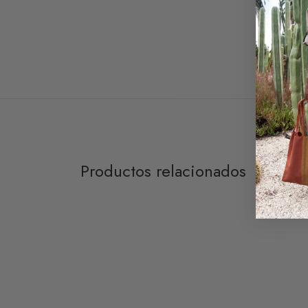
Productos relacionados
Bolso Sostenible Frida
Bolso 
Desde
Desde
64,00
€