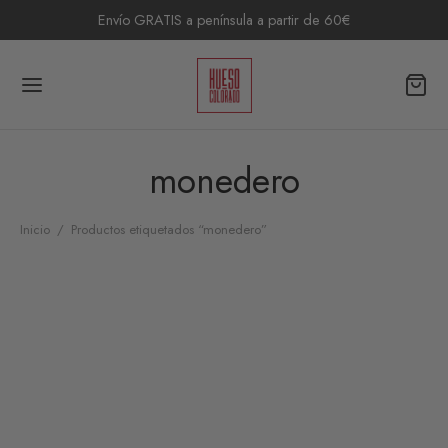
Envío GRATIS a península a partir de 60€
monedero
Inicio
/
Productos etiquetados “monedero”
Monedero Upcycling
Monedero Upcycling
Vallarta
Huatulco
9,00
€
9,00
€