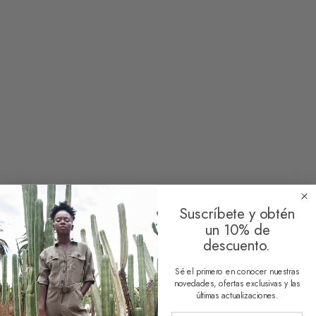
Monedero Upcycling
Monedero Upcycling
Xochiltl
Acapulco
9,00
€
9,00
€
1 reseña
Limpiar
Suscríbete y obtén
un 10% de
descuento.
Monedero Upcycling
Tulum
Sé el primero en conocer nuestras
9,00
€
novedades, ofertas exclusivas y las
últimas actualizaciones.
1 reseña