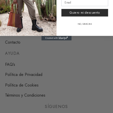
Quiero mi descuento
HUESO COLORADO
NO, GRACIAS
Nosotros
Contacto
AYUDA
FAQ’s
Política de Privacidad
Política de Cookies
Términos y Condiciones
SÍGUENOS