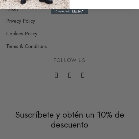
FAQ’s
Privacy Policy
Cookies Policy
Terms & Conditions
FOLLOW US
Suscríbete y obtén un 10% de
descuento