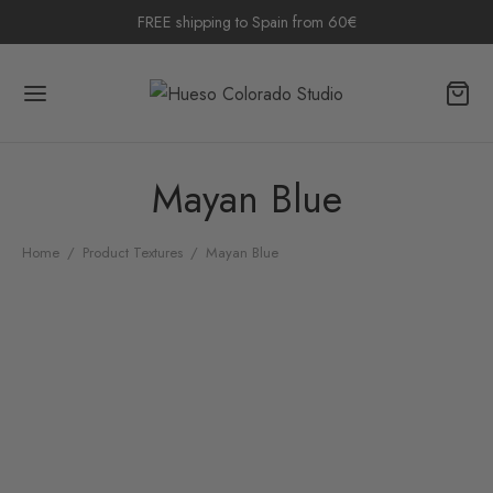
FREE shipping to Spain from 60€
Mayan Blue
Home
/
Product Textures
/
Mayan Blue
Bag Valentina Tricolor
49,50
€