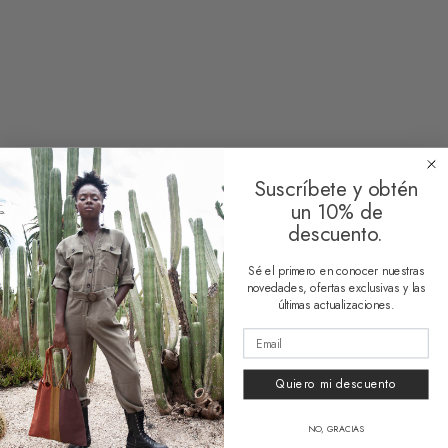
Clear
Suscríbete y obtén
un 10% de
descuento.
Sé el primero en conocer nuestras
novedades, ofertas exclusivas y las
HUESO COLORADO
últimas actualizaciones.
About Us
Quiero mi descuento
Contact
HELP
NO, GRACIAS