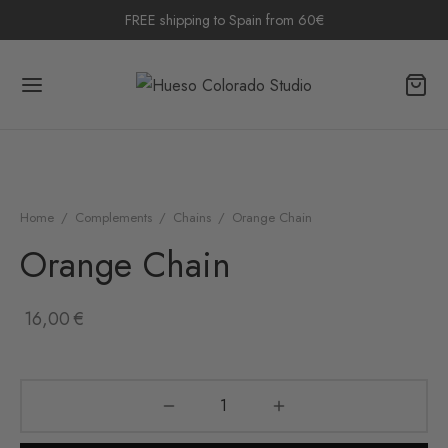
FREE shipping to Spain from 60€
Home
/
Complements
/
Chains
/
Orange Chain
Orange Chain
16,00
€