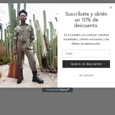
Suscríbete y obtén
un 10% de
Related products
descuento.
Sé el primero en conocer nuestras
novedades, ofertas exclusivas y las
últimas actualizaciones.
Quiero mi descuento
Sustainable Bag Bruna
Sustainable Bag Blue
Desde
64,00
€
64,00
€
NO, GRACIAS
2 reseñas