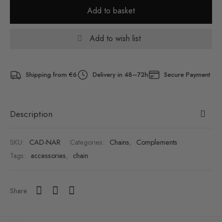
Add to basket
Add to wish list
Shipping from €6
Delivery in 48–72h
Secure Payment
Description
SKU:
CAD-NAR
Categories:
Chains
,
Complements
Tags:
accessories
,
chain
Share