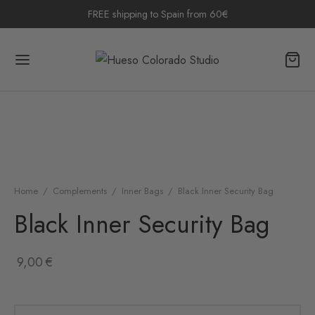
FREE shipping to Spain from 60€
Home
/
Complements
/
Inner Bags
/
Black Inner Security Bag
Black Inner Security Bag
9,00
€