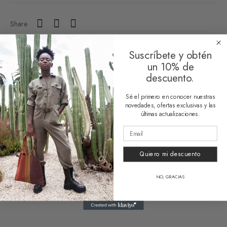
Share
Suscríbete y obtén
un 10% de
descuento.
Sé el primero en conocer nuestras
Related products
novedades, ofertas exclusivas y las
últimas actualizaciones.
Quiero mi descuento
NO, GRACIAS
Sustainable Bag Regina
Sustainable Bag Jacinta
Desde
64,00
€
Desde
64,00
€
1 reseña