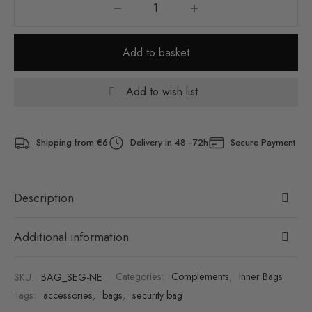
Add to basket
Add to wish list
Shipping from €6
Delivery in 48–72h
Secure Payment
Description
Additional information
SKU:
BAG_SEG-NE
Categories:
Complements
,
Inner Bags
Tags:
accessories
,
bags
,
security bag