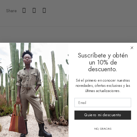
Share
Suscríbete y obtén
Related products
un 10% de
descuento.
Sé el primero en conocer nuestras
novedades, ofertas exclusivas y las
últimas actualizaciones.
Sustainable Bag Frida
Sustainable Bag Malena
Quiero mi descuento
Desde
64,00
€
Desde
64,00
€
2 reseñas
NO, GRACIAS