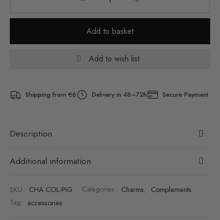
Add to basket
Add to wish list
Shipping from €6
Delivery in 48–72h
Secure Payment
Description
Additional information
SKU:
CHA COL-PIG
Categories:
Charms
,
Complements
Tag:
accessories