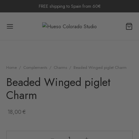
FREE shipping to Spain from 60€
Home
/
Complements
/
Charms
/
Beaded Winged piglet Charm
Beaded Winged piglet
Charm
18,00
€