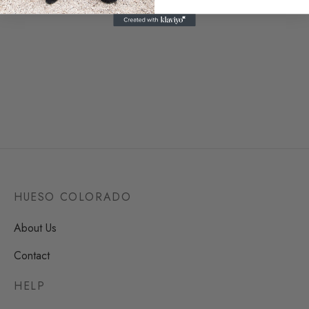
Sustainable Bag Martina
Sustainable Bag Maximina
Desde
64,00
€
Desde
64,00
€
1 reseña
HUESO COLORADO
About Us
Contact
HELP