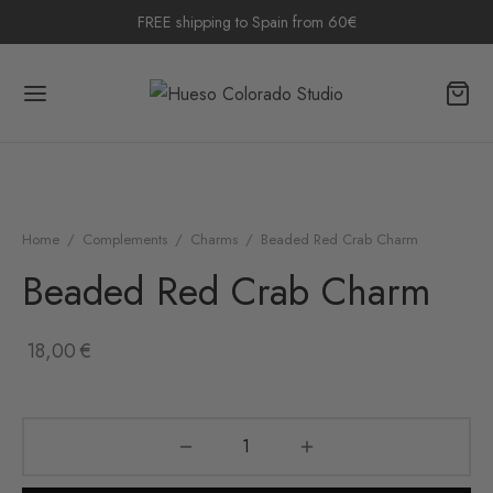
FREE shipping to Spain from 60€
Home
/
Complements
/
Charms
/
Beaded Red Crab Charm
Beaded Red Crab Charm
18,00
€