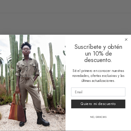
Related products
Suscríbete y obtén
un 10% de
descuento.
Sé el primero en conocer nuestras
novedades, ofertas exclusivas y las
últimas actualizaciones.
Sustainable Bag Frida
Sustainable Bag Malena
Desde
64,00
€
Desde
64,00
€
Quiero mi descuento
2 reseñas
NO, GRACIAS