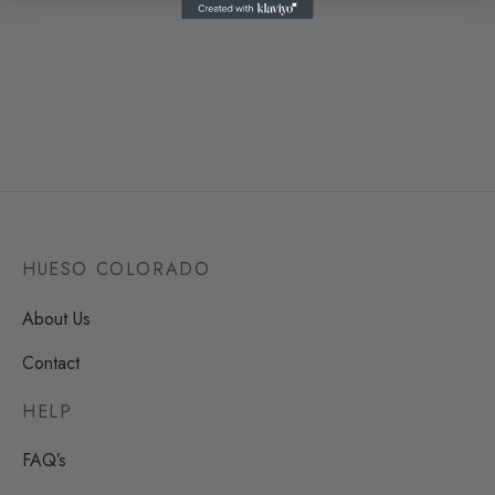
Sustainable Bag Martina
Sustainable Bag Maximina
Desde
64,00
€
Desde
64,00
€
1 reseña
HUESO COLORADO
About Us
Contact
HELP
FAQ’s