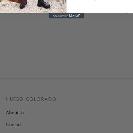
2 reseñas
Sustainable Bag Martina
Sustainable Bag Maximina
Desde
64,00
€
Desde
64,00
€
1 reseña
HUESO COLORADO
About Us
Contact