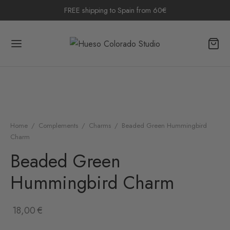
FREE shipping to Spain from 60€
Home
/
Complements
/
Charms
/
Beaded Green Hummingbird
Charm
Beaded Green
Hummingbird Charm
18,00
€