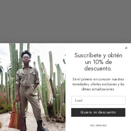
Vanity Bag Vallarta
Vanity Bag Acapulco
18,50
€
18,50
€
1 reseña
Clear
Clear
Suscríbete y obtén
un 10% de
descuento.
Sé el primero en conocer nuestras
novedades, ofertas exclusivas y las
HUESO COLORADO
últimas actualizaciones.
About Us
Quiero mi descuento
Contact
HELP
NO, GRACIAS