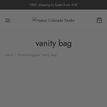
FREE shipping to Spain from 60€
vanity bag
Home
/
Products tagged “vanity bag”
Vanity Bag Xochiltl
Vanity Bag Tulum
18,50
€
18,50
€