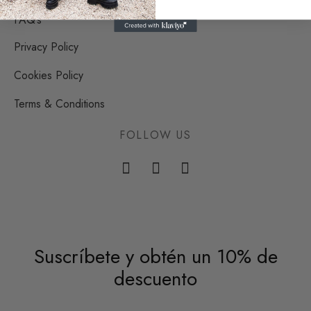
FAQ’s
Privacy Policy
Cookies Policy
Terms & Conditions
FOLLOW US
Suscríbete y obtén un 10% de
descuento