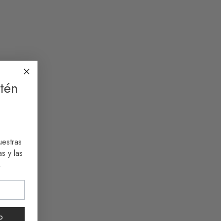
ainable Bag Adela
Sustainable Bag Lila
50
€
66,50
€
2 reseñas
to basket
Add to basket
tén
uestras
s y las
.
ainable Mini Bag
Sustainable Bag Itzel
rio
o
64,00
€