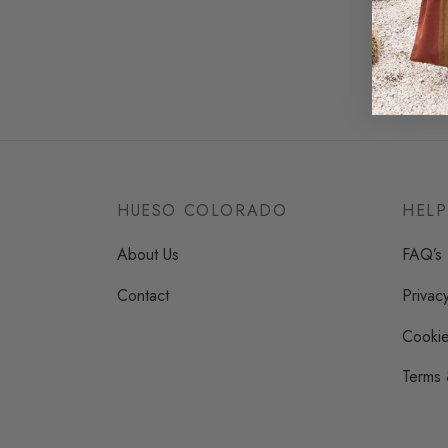
HUESO COLORADO
HELP
About Us
FAQ’s
Contact
Privac
Cookie
Terms 