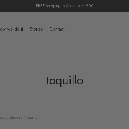
FREE shipping to Spain from 60€
ow we do it
Stories
Contact
toquillo
oducts tagged “toquillo”