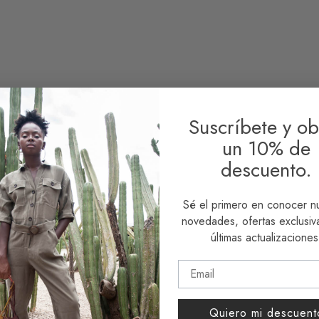
le Bag Jacaranda
Sustainable Bag Xocolátl
Sust
66,50
€
66,
2 reseñas
Add to basket
Add 
sket
Suscríbete y ob
un 10% de
descuento.
le Bag Nora
Sustainable Bag Onix
64,00
€
1 reseña
Sé el primero en conocer n
e
Add to basket
novedades, ofertas exclusiva
últimas actualizaciones
Sust
Rosa
Quiero mi descuent