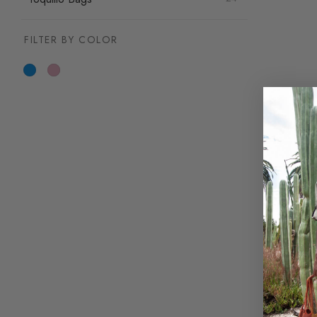
FILTER BY COLOR
Sustainab
66,50
€
Add to ba
Sustainab
64,00
€
Read mor