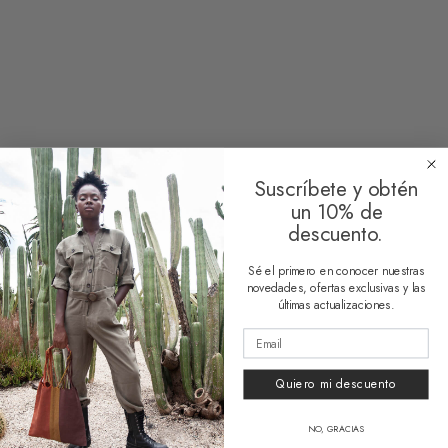
Clear
Suscríbete y obtén
un 10% de
descuento.
Sé el primero en conocer nuestras
novedades, ofertas exclusivas y las
HUESO COLORADO
últimas actualizaciones.
About Us
Quiero mi descuento
Contact
HELP
NO, GRACIAS