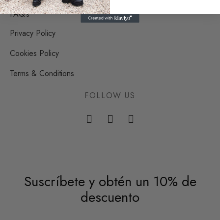
FAQ’s
Privacy Policy
Cookies Policy
Terms & Conditions
FOLLOW US
Suscríbete y obtén un 10% de
descuento