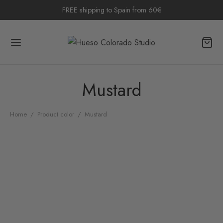
FREE shipping to Spain from 60€
Mustard
Home
/
Product color
/
Mustard
Beaded Seahorse Charm
18,00
€